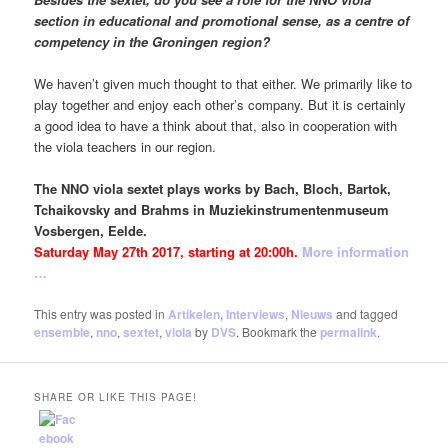
section in educational and promotional sense, as a centre of
competency in the Groningen region?
We haven’t given much thought to that either. We primarily like to
play together and enjoy each other’s company. But it is certainly
a good idea to have a think about that, also in cooperation with
the viola teachers in our region.
The NNO viola sextet plays works by Bach, Bloch, Bartok,
Tchaikovsky and Brahms in Muziekinstrumentenmuseum
Vosbergen, Eelde.
Saturday May 27th 2017, starting at 20:00h.
More information
…
This entry was posted in
Artikelen
,
Interviews
,
Nieuws
and tagged
ensemble
,
nno
,
sextet
,
viola
by
DVS
. Bookmark the
permalink
.
SHARE OR LIKE THIS PAGE!