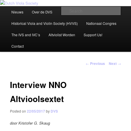
Het non-profit promotie, communicatie en informatieplatform voor de altviool
Main
Sear
Nieuws
Over de DVS
Agenda
Artikelen
Skip
menu
Dutch Viola Society
Historical Viola and Violin Society (HVVS)
Nationaal Congres
to
The IVS and IVC’s
Altviolist Worden
Support Us!
primary
Contact
content
Post
←
Previous
Next
→
navigation
Interview NNO
Altvioolsextet
Posted on
22/05/2017
by
DVS
door Kristofer G. Skaug