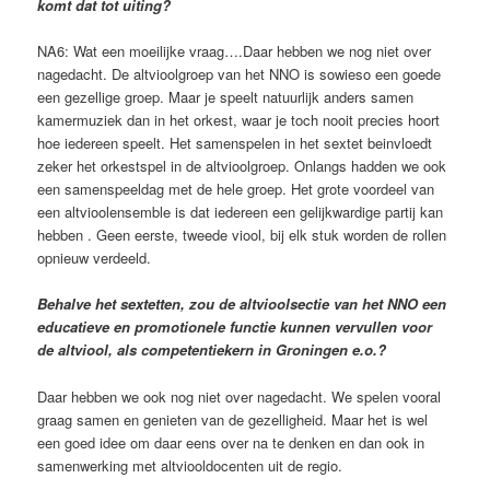
komt dat tot uiting?
NA6: Wat een moeilijke vraag….Daar hebben we nog niet over
nagedacht. De altvioolgroep van het NNO is sowieso een goede
een gezellige groep. Maar je speelt natuurlijk anders samen
kamermuziek dan in het orkest, waar je toch nooit precies hoort
hoe iedereen speelt. Het samenspelen in het sextet beinvloedt
zeker het orkestspel in de altvioolgroep. Onlangs hadden we ook
een samenspeeldag met de hele groep. Het grote voordeel van
een altvioolensemble is dat iedereen een gelijkwardige partij kan
hebben . Geen eerste, tweede viool, bij elk stuk worden de rollen
opnieuw verdeeld.
Behalve het sextetten, zou de altvioolsectie van het NNO een
educatieve en promotionele functie kunnen vervullen voor
de altviool, als competentiekern in Groningen e.o.?
Daar hebben we ook nog niet over nagedacht. We spelen vooral
graag samen en genieten van de gezelligheid. Maar het is wel
een goed idee om daar eens over na te denken en dan ook in
samenwerking met altviooldocenten uit de regio.